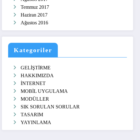
Temmuz 2017
Haziran 2017
Ağustos 2016
Kategoriler
GELİŞTİRME
HAKKIMIZDA
İNTERNET
MOBİL UYGULAMA
MODÜLLER
SIK SORULAN SORULAR
TASARIM
YAYINLAMA