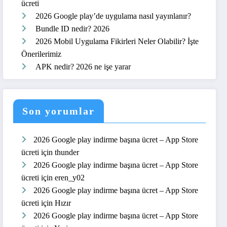
ücreti
2026 Google play’de uygulama nasıl yayınlanır?
Bundle ID nedir? 2026
2026 Mobil Uygulama Fikirleri Neler Olabilir? İşte
Önerilerimiz
APK nedir? 2026 ne işe yarar
Son yorumlar
2026 Google play indirme başına ücret – App Store
ücreti
için
thunder
2026 Google play indirme başına ücret – App Store
ücreti
için
eren_y02
2026 Google play indirme başına ücret – App Store
ücreti
için
Hızır
2026 Google play indirme başına ücret – App Store