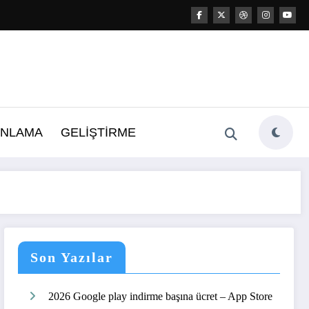
INLAMA
GELİŞTİRME
Son Yazılar
2026 Google play indirme başına ücret – App Store